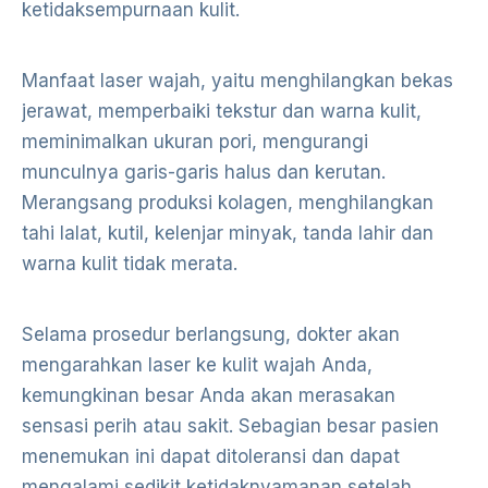
ketidaksempurnaan kulit.
Manfaat laser wajah, yaitu menghilangkan bekas
jerawat, memperbaiki tekstur dan warna kulit,
meminimalkan ukuran pori, mengurangi
munculnya garis-garis halus dan kerutan.
Merangsang produksi kolagen, menghilangkan
tahi lalat, kutil, kelenjar minyak, tanda lahir dan
warna kulit tidak merata.
Selama prosedur berlangsung, dokter akan
mengarahkan laser ke kulit wajah Anda,
kemungkinan besar Anda akan merasakan
sensasi perih atau sakit. Sebagian besar pasien
menemukan ini dapat ditoleransi dan dapat
mengalami sedikit ketidaknyamanan setelah