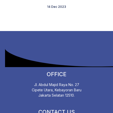
14 Dec 2023
OFFICE
Jl. Abdul Majid Raya No. 27
Cipete Utara, Kebayoran Baru
Jakarta Selatan 12510.
CONTACT US