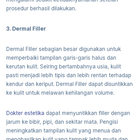
prosedur berhasil dilakukan.
3. Dermal Filler
Dermal Filler sebagian besar digunakan untuk
memperbaiki tampilan garis-garis halus dan
kerutan kulit. Seiring bertambahnya usia, kulit
pasti menjadi lebih tipis dan lebih rentan terhadap
kendur dan keriput. Dermal Filler dapat disuntikkan
ke kulit untuk melawan kehilangan volume.
Dokter estetika
dapat menyuntikkan filler dengan
jarum ke bibir, pipi, dan sekitar mata. Pengisi
meningkatkan tampilan kulit yang menua dan
menghasilkan kulit yang tampak lebih muda dan