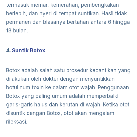
termasuk memar, kemerahan, pembengkakan
berlebih, dan nyeri di tempat suntikan. Hasil tidak
permanen dan biasanya bertahan antara 6 hingga
18 bulan.
4.
Suntik Botox
Botox adalah salah satu prosedur kecantikan yang
dilakukan oleh dokter dengan menyuntikkan
botulinum toxin ke dalam otot wajah. Penggunaan
Botox yang paling umum adalah memperbaiki
garis-garis halus dan kerutan di wajah. Ketika otot
disuntik dengan Botox, otot akan mengalami
rileksasi.