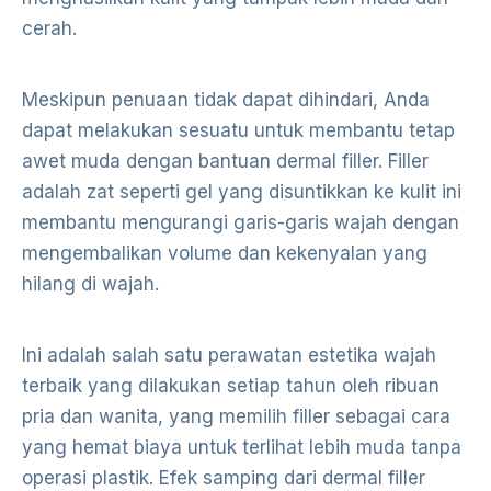
cerah.
Meskipun penuaan tidak dapat dihindari, Anda
dapat melakukan sesuatu untuk membantu tetap
awet muda dengan bantuan dermal filler. Filler
adalah zat seperti gel yang disuntikkan ke kulit ini
membantu mengurangi garis-garis wajah dengan
mengembalikan volume dan kekenyalan yang
hilang di wajah.
Ini adalah salah satu perawatan estetika wajah
terbaik yang dilakukan setiap tahun oleh ribuan
pria dan wanita, yang memilih filler sebagai cara
yang hemat biaya untuk terlihat lebih muda tanpa
operasi plastik. Efek samping dari dermal filler