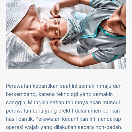
Perawatan kecantikan saat ini semakin maju dan
berkembang, karena teknologi yang semakin
canggih. Mungkin setiap tahunnya akan muncul
perawatan baru yang efektif dalam memberikan
hasil cantik. Perawatan kecantikan ini mencakup
operasi wajah yang dilakukan secara non-bedah.