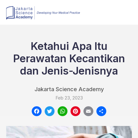
Ketahui Apa Itu
Perawatan Kecantikan
dan Jenis-Jenisnya
Jakarta Science Academy
Feb 23, 2023
Facebook
Twitter
WhatsApp
Pinterest
Email
Share