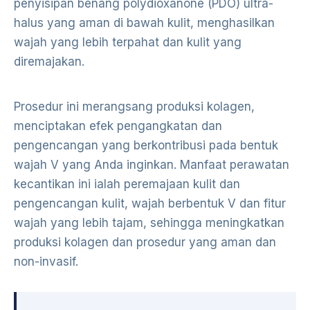
penyisipan benang polydioxanone (PDO) ultra-
halus yang aman di bawah kulit, menghasilkan
wajah yang lebih terpahat dan kulit yang
diremajakan.
Prosedur ini merangsang produksi kolagen,
menciptakan efek pengangkatan dan
pengencangan yang berkontribusi pada bentuk
wajah V yang Anda inginkan. Manfaat perawatan
kecantikan ini ialah peremajaan kulit dan
pengencangan kulit, wajah berbentuk V dan fitur
wajah yang lebih tajam, sehingga meningkatkan
produksi kolagen dan prosedur yang aman dan
non-invasif.