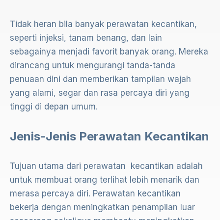
Tidak heran bila banyak perawatan kecantikan,
seperti injeksi, tanam benang, dan lain
sebagainya menjadi favorit banyak orang. Mereka
dirancang untuk mengurangi tanda-tanda
penuaan dini dan memberikan tampilan wajah
yang alami, segar dan rasa percaya diri yang
tinggi di depan umum.
Jenis-Jenis Perawatan Kecantikan
Tujuan utama dari perawatan kecantikan adalah
untuk membuat orang terlihat lebih menarik dan
merasa percaya diri. Perawatan kecantikan
bekerja dengan meningkatkan penampilan luar